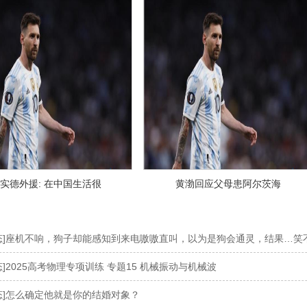
实德外援: 在中国生活很
黄渤回应父母患阿尔茨海
态]座机不响，狗子却能感知到来电嗷嗷直叫，以为是狗会通灵，结果…笑
态]2025高考物理专项训练 专题15 机械振动与机械波
态]怎么确定他就是你的结婚对象？